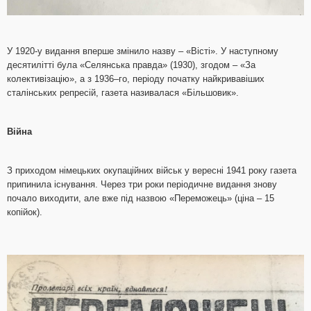
У 1920-у видання вперше змінило назву – «Вісті». У наступному
десятилітті була «Селянська правда» (1930), згодом – «За
колективізацію», а з 1936–го, періоду початку найкривавіших
сталінських репресій, газета називалася «Більшовик».
Війна
З приходом німецьких окупаційних військ у вересні 1941 року газета
припинила існування. Через три роки періодичне видання знову
почало виходити, але вже під назвою «Переможець» (ціна – 15
копійок).