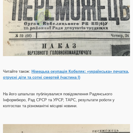
Читайте також:
Німецька окупація Кобеляк: «українська» печатка,
отруєні діти та сотні смертей (частина І)
На його шпальтах публікувалися повідомлення Радянського
Інформбюро, Рад СРСР та УРСР, ТАРС, результати роботи у
колгоспах та різноманітні місцеві новини.