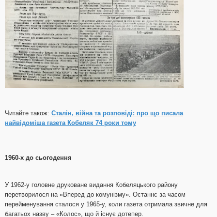
Читайте також:
Сталін, війна та розповіді: про що писала
найвідоміша газета Кобеляк 74 роки тому
1960-х до сьогодення
У 1962-у головне друковане видання Кобеляцького району
перетворилося на «Вперед до комунізму». Останнє за часом
перейменування сталося у 1965-у, коли газета отримала звичне для
багатьох назву – «Колос», що й існує дотепер.