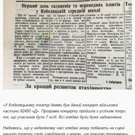
«У Кобеляцькому театрі днями був даний концерт військової
частини 92450 «Д». Програма концерту пройшла з успіхом попри
те, що учасників було 7 осіб. Всі глядачі були дуже задоволенні.
Надіємось, що у недалекому часі глядачі знову побачать на сцені
нашого театру своїх улюбленців з новою, ще кращою програмою».