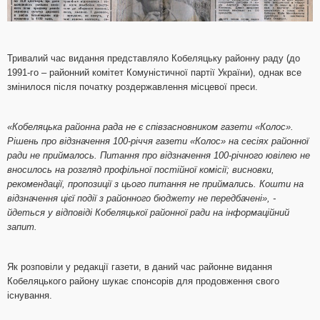
Тривалий час видання представляло Кобеляцьку районну раду (до
1991-го – районний комітет Комуністичної партії України), однак все
змінилося після початку роздержавлення місцевої преси.
«Кобеляцька районна рада не є співзасновником газети «Колос».
Рішень про відзначення 100-річчя газети «Колос» на сесіях районної
ради не приймалось. Питання про відзначення 100-річного ювілею не
вносилось на розгляд профільної постійної комісії; висновки,
рекомендації, пропозиції з цього питання не приймались. Кошти на
відзначення цієї події з районного бюджету не передбачені», -
йдеться у відповіді Кобеляцької районної ради на інформаційний
запит.
Як розповіли у редакції газети, в даний час районне видання
Кобеляцького району шукає спонсорів для продовження свого
існування.