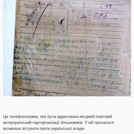
Це телефонограма, яка була адресована місцевій повітовій
антиукраїнській парторганізації більшовиків. У ній прохалося
активніше агітувати проти української влади.