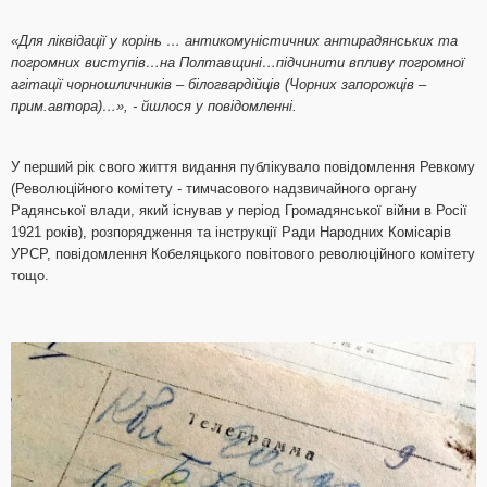
«Для ліквідації у корінь … антикомуністичних антирадянських та
погромних виступів…на Полтавщині…підчинити впливу погромної
агітації чорношличників – білогвардійців (Чорних запорожців –
прим.автора)…», - йшлося у повідомленні.
У перший рік свого життя видання публікувало повідомлення Ревкому
(Революційного комітету - тимчасового надзвичайного органу
Радянської влади, який існував у період Громадянської війни в Росії
1921 років), розпорядження та інструкції Ради Народних Комісарів
УРСР, повідомлення Кобеляцького повітового революційного комітету
тощо.