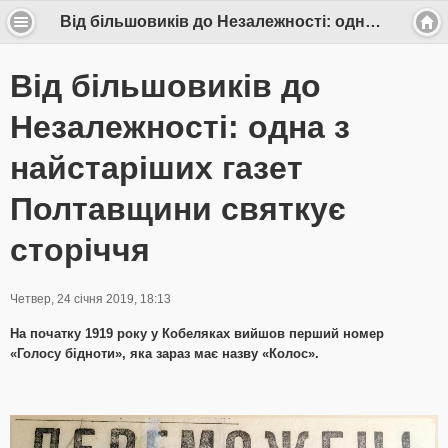
Від більшовиків до Незалежності: одна з найстаріших газет Полтавщини святкує сторіччя
Від більшовиків до
Незалежності: одна з
найстаріших газет
Полтавщини святкує
сторіччя
Четвер, 24 січня 2019, 18:13
На початку 1919 року у Кобеляках вийшов перший номер
«Голосу бідноти», яка зараз має назву «Колос».