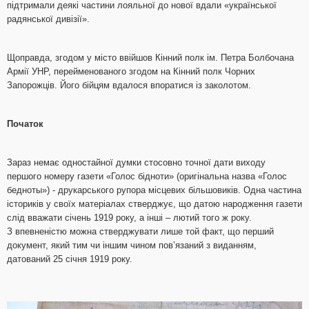
підтримали деякі частини лояльної до нової вдали «української
радянської дивізії».
Щоправда, згодом у місто ввійшов Кінний полк ім. Петра Болбочана
Армії УНР, перейменованого згодом на Кінний полк Чорних
Запорожців. Його бійцям вдалося впоратися із заколотом.
Початок
Зараз немає одностайної думки стосовно точної дати виходу
першого номеру газети «Голос бідноти» (оригінальна назва «Голос
бедноты») - друкарського рупора місцевих більшовиків. Одна частина
істориків у своїх матеріалах стверджує, що датою народження газети
слід вважати січень 1919 року, а інші – лютий того ж року.
З впевненістю можна стверджувати лише той факт, що перший
документ, який тим чи іншим чином пов’язаний з виданням,
датований 25 січня 1919 року.