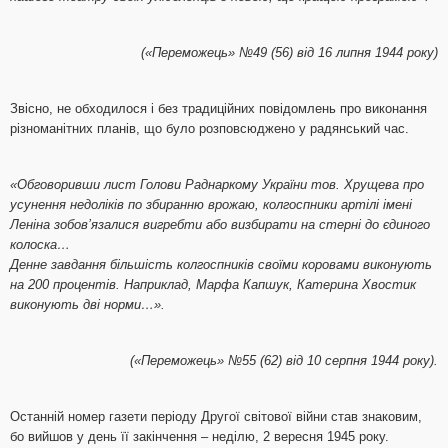
(«Переможець» №49 (56) від 16 липня 1944 року)
Звісно, не обходилося і без традиційних повідомлень про виконання
різноманітних планів, що було розповсюджено у радянський час.
«Обговоривши лист Голови Раднаркому України тов. Хрущева про
усунення недоліків по збиранню врожаю, колгоспники артілі імені
Леніна зобов’язалися вигребти або визбирати на стерні до єдиного
колоска…
Денне завдання більшість колгоспників своїми коровами виконують
на 200 процентів. Наприклад, Марфа Капшук, Катерина Хвостик
виконують дві норми…».
(«Переможець» №55 (62) від 10 серпня 1944 року).
Останній номер газети періоду Другої світової війни став знаковим,
бо вийшов у день її закінчення – неділю, 2 вересня 1945 року.