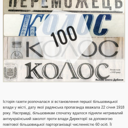
Історія газети розпочалася зі встановлення першої більшовицької
влади у місті, дату якої радянська пропаганда вважала 22 січня 1918
року. Насправді, більшовикам спочатку вдалося підняли нетривалий
антиукраїнський заколот проти влади Директорії за допомогою
повітової більшовицької парторганізації численністю 60 осіб. Її