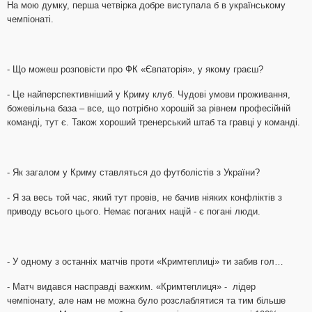
На мою думку, перша четвірка добре виступала б в українському
чемпіонаті.
- Що можеш розповісти про ФК «Євпаторія», у якому граєш?
- Це найперспективніший у Криму клуб. Чудові умови проживання,
божевільна база – все, що потрібно хорошій за рівнем професійній
команді, тут є. Також хороший тренерський штаб та гравці у команді.
- Як загалом у Криму ставляться до футболістів з України?
- Я за весь той час, який тут провів, не бачив ніяких конфліктів з
приводу всього цього. Немає поганих націй - є погані люди.
- У одному з останніх матчів проти «Кримтеплиці» ти забив гол…
- Матч видався насправді важким. «Кримтеплиця» - лідер
чемпіонату, але нам не можна було розслаблятися та тим більше