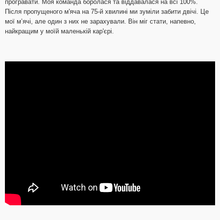
програвати. Моя команда боролася та віддавалася на всі 100%.
Після пропущеного м'яча на 75-й хвилині ми зуміли забити двічі. Це
мої м’ячі, але один з них не зарахували. Він міг стати, напевно,
найкращим у моїй маленькій кар'єрі.