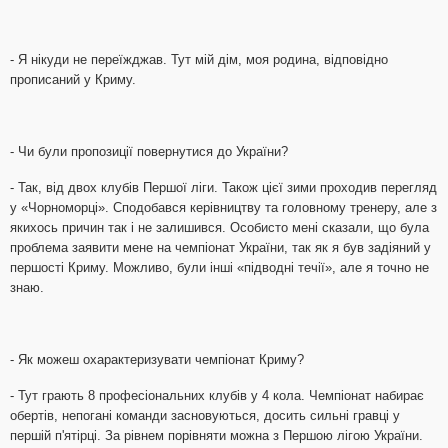
- Я нікуди не переїжджав. Тут мій дім, моя родина, відповідно
прописаний у Криму.
- Чи були пропозиції повернутися до України?
- Так, від двох клубів Першої ліги. Також цієї зими проходив перегляд
у «Чорноморці». Сподобався керівництву та головному тренеру, але з
якихось причин так і не залишився. Особисто мені сказали, що була
проблема заявити мене на чемпіонат України, так як я був задіяний у
першості Криму. Можливо, були інші «підводні течії», але я точно не
знаю.
- Як можеш охарактеризувати чемпіонат Криму?
- Тут грають 8 професіональних клубів у 4 кола. Чемпіонат набирає
обертів, непогані команди засновуються, досить сильні гравці у
першій п'ятірці. За рівнем порівняти можна з Першою лігою України.