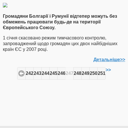
Громадяни Болгарії і Румунії відтепер можуть без
обмежень працювати будь-де на території
Європейського Союзу.
1 січня скасовано режим тимчасового контролю,
запроваджений щодо громадян цих двох найбідніших
країн ЄС у 2007 році.
Детальніше>>
>>
242
243
244
245
246
247
248
249
250
251