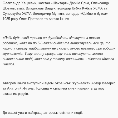
Олександр Хацкевич, капітан «Шахтаря» Дарійо Срна, Олександр
Шовковський, Владислав Ващук, володар Кубка Кубків УЄФА та
Суперкубка УЄФА Володимир Мунтян, володар «Срібного бутса»
1985 року Олег Протасов та багато інших.
«Якби будь-який тренер чи футболісти зіткнувся з такою
роботою, коли ми по 5-6 годин сиділи та витримували все це, то
ніколи у своєму майбутньому не сказали нічого поганого про роботу
журналістів. Тому що ту працю, яку вони виконують, можна
оцінили лише тоді, коли сам у такому опинишся», - зізнався Микола
Павлов.
Автором книги виступили відомі українські журналісти Артур Валерко
та Анатолій Янголь. Головна ж світлина книги належить автору
вказаних рядків.
До вашої уваги найкращі авторські світлини події.