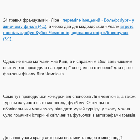
24 травня французький «Ліон»
переміг німецький «Вольфсбург» у
жіночому фіналі (4:1)
, а через два дні мадридський «Реал»
втретє
поспіль здобув Кубок Чемпіонів, здолавши опір «Ліверпуля»
(3:1).
Однак не лише матчами жив Київ, а й справжнім вболівальницьким
святом, яке проходило на території спеціально створеної для цього
фан-зони фіналу Ліги Чемпіонів.
Саме тут проводилися конкурси від спонсорів Ліги чемпіонів, а також
турніри за участі світових легенд футболу. Окрім цього
вболівальники мали змогу відвідати музей турніру, у якому можна
було побачити історичні світлини та футболки з автографами гравців.
До вашої уваги кращі авторські світлини та відео з місця події.