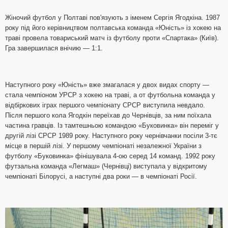
Жіночий футбол у Полтаві пов'язують з іменем Сергія Ягодкіна. 1987
року під його керівництвом полтавська команда «Юність» із хокею на
траві провела товариський матч із футболу проти «Спартака» (Київ).
Гра завершилася внічию — 1:1.
Наступного року «Юність» вже змагалася у двох видах спорту —
стала чемпіоном УРСР з хокею на траві, а от футбольна команда у
відбіркових іграх першого чемпіонату СРСР виступила невдало.
Після першого кола Ягодкін переїхав до Чернівців, за ним поїхала
частина гравців. Із тамтешньою командою «Буковинка» він переміг у
другій лізі СРСР 1989 року. Наступного року чернівчанки посіли 3-тє
місце в першій лізі. У першому чемпіонаті незалежної України з
футболу «Буковинка» фінішувала 4-ою серед 14 команд. 1992 року
футзальна команда «Легмаш» (Чернівці) виступала у відкритому
чемпіонаті Білорусі, а наступні два роки — в чемпіонаті Росії.