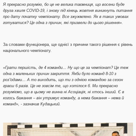
Я прекрасно розумію, бо це не велика таємниця, що восени буде
друга хвиля COVID-19, і знову під кінець жовтня виникнуть питання
про дату початку чемпіонату. Все зжужмлено. Як в таких умовах
готуватися? Це одна з причин, які призвели до цього рішення».
За словами функціонера, ще однієї з причини такого рішення є рівень
національного чемпіонату.
«Грати першість, де 4 команди… Ну що це за чемпіонат? Це теж
одна з маленьких причин закриття. Якби було команд 8-10 з
роз’їздами… А то виходить, що ти з однією командою за сезон
граєш 6 разів. Це не зовсім те, що хотілося б. Ми прекрасно
розуміємо, що в цьому не винна ні Асоціація, ні хтось інший. Є в
когось бажання – він утримує команду, а нема бажання – нема й
команд», - зазначив Кудацький.