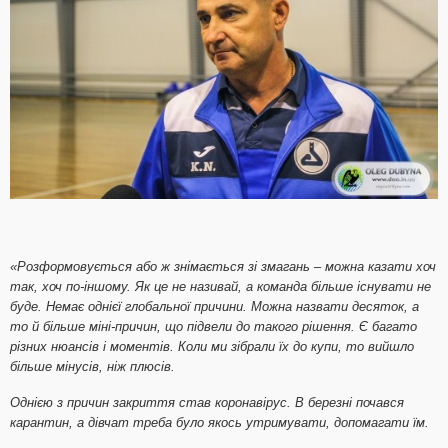
«Розформовується або ж знімається зі змагань – можна казати хоч
так, хоч по-іншому. Як це не називай, а команда більше існувати не
буде. Немає однієї глобальної причини. Можна назвати десяток, а
то й більше міні-причин, що підвели до такого рішення. Є багато
різних нюансів і моментів. Коли ми зібрали їх до купи, то вийшло
більше мінусів, ніж плюсів.
Однією з причин закриття став коронавірус. В березні почався
карантин, а дівчат треба було якось утримувати, допомагати їм.